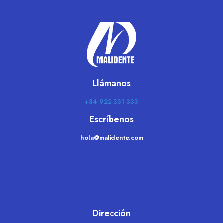
Llámanos
+34 922 331 333
Escríbenos
moc.etnedilam@aloh
Dirección